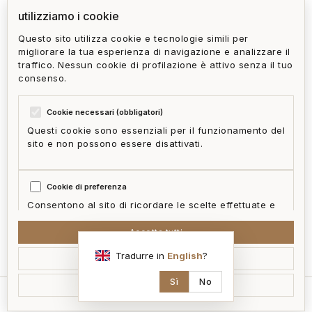
utilizziamo i cookie
Questo sito utilizza cookie e tecnologie simili per
Quanto tempo richiede mediamente
migliorare la tua esperienza di navigazione e analizzare il
trovare un appartamento in affitto a
traffico. Nessun cookie di profilazione è attivo senza il tuo
Nervi?
consenso.
Cookie necessari (obbligatori)
Questi cookie sono essenziali per il funzionamento del
sito e non possono essere disattivati.
privacy policy
cookie policy
termini e condizioni
ai act
accedi
zone
mappa del sito
gestisci cookie
Cookie di preferenza
McFrancis
Consentono al sito di ricordare le scelte effettuate e
fornire funzionalità migliorate.
Accetta tutti
Tradurre in
English
?
Accetta selezionati
Cookie statistici
Aiutano a capire come i visitatori interagiscono con il
Sì
No
Rifiuta non essenziali
sito in forma aggregata e anonima.
home
cerca
contatti