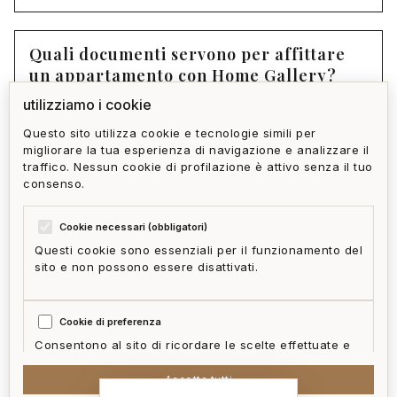
Quali documenti servono per affittare
un appartamento con Home Gallery?
utilizziamo i cookie
Questo sito utilizza cookie e tecnologie simili per
Quanto tempo richiede mediamente
migliorare la tua esperienza di navigazione e analizzare il
trovare un appartamento in affitto a
traffico. Nessun cookie di profilazione è attivo senza il tuo
Prè?
consenso.
Cookie necessari (obbligatori)
Questi cookie sono essenziali per il funzionamento del
sito e non possono essere disattivati.
privacy policy
cookie policy
termini e condizioni
ai act
accedi
zone
mappa del sito
gestisci cookie
Cookie di preferenza
McFrancis
Consentono al sito di ricordare le scelte effettuate e
fornire funzionalità migliorate.
Accetta tutti