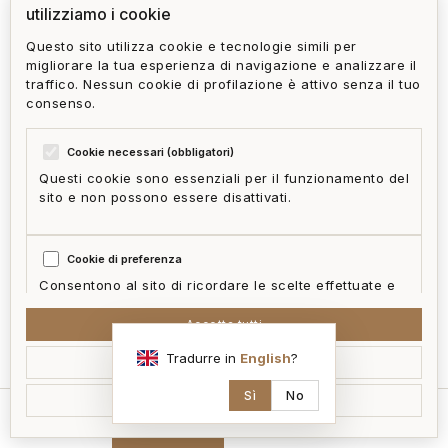
utilizziamo i cookie
Questo sito utilizza cookie e tecnologie simili per
migliorare la tua esperienza di navigazione e analizzare il
traffico. Nessun cookie di profilazione è attivo senza il tuo
consenso.
Cookie necessari (obbligatori)
Questi cookie sono essenziali per il funzionamento del
sito e non possono essere disattivati.
Cookie di preferenza
Consentono al sito di ricordare le scelte effettuate e
fornire funzionalità migliorate.
Accetta tutti
mappa
Tradurre in
English
?
Accetta selezionati
Cookie statistici
Aiutano a capire come i visitatori interagiscono con il
Sì
No
Rifiuta non essenziali
sito in forma aggregata e anonima.
home
cerca
contatti
ai