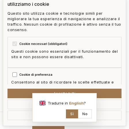
utilizziamo i cookie
Questo sito utilizza cookie e tecnologie simili per
migliorare la tua esperienza di navigazione e analizzare il
traffico. Nessun cookie di profilazione è attivo senza il tuo
consenso.
Cookie necessari (obbligatori)
Questi cookie sono essenziali per il funzionamento del
sito e non possono essere disattivati.
Cookie di preferenza
Consentono al sito di ricordare le scelte effettuate e
fornire funzionalità migliorate.
Accetta tutti
mappa
Tradurre in
English
?
Accetta selezionati
Cookie statistici
Aiutano a capire come i visitatori interagiscono con il
Sì
No
Rifiuta non essenziali
sito in forma aggregata e anonima.
home
cerca
contatti
ai