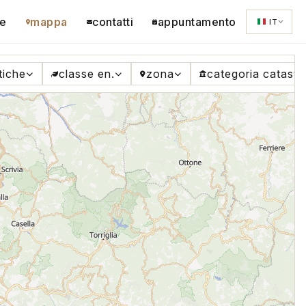
e
mappa
contatti
appuntamento
IT
tiche
classe en.
zona
categoria catasta