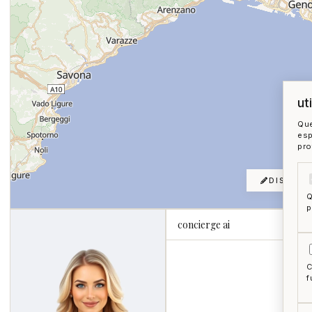
ut
Que
esp
pro
DISEGNA
Q
p
concierge ai
C
f