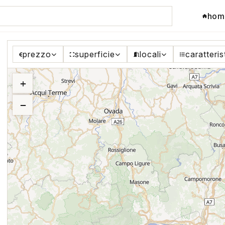
hom
prezzo
superficie
locali
caratteris
+
−