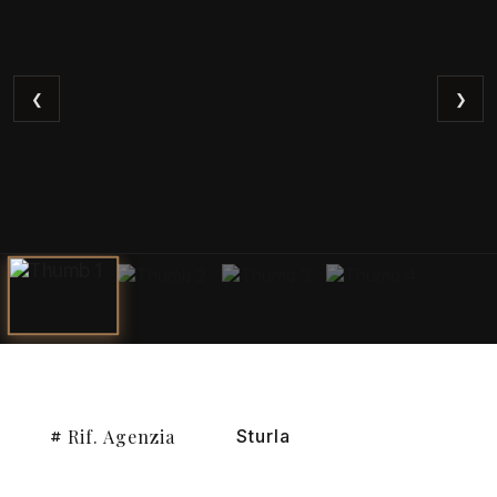
❮
❯
Rif. Agenzia
Sturla