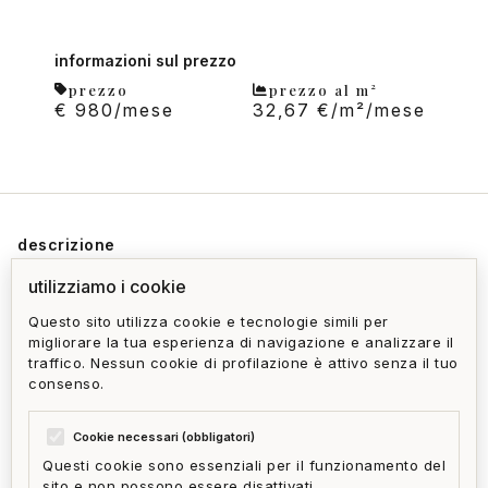
informazioni sul prezzo
prezzo
prezzo al m²
€ 980/mese
32,67 €/m²/mese
descrizione
Proponiamo in LOCAZIONE bellissimo locale
utilizziamo i cookie
commerciale mq.25, una vetrina su strada, bagno,
Questo sito utilizza cookie e tecnologie simili per
migliorare la tua esperienza di navigazione e analizzare il
serranda elettrica. Ottima posizione affacciata sulla
traffico. Nessun cookie di profilazione è attivo senza il tuo
via principale della zona con fortissimo passaggio
consenso.
sia pedonale che veicolare e con ottima visibilità.
Cookie necessari (obbligatori)
Questi cookie sono essenziali per il funzionamento del
sito e non possono essere disattivati.