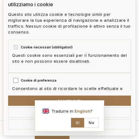
utilizziamo i cookie
Questo sito utilizza cookie e tecnologie simili per
migliorare la tua esperienza di navigazione e analizzare il
traffico. Nessun cookie di profilazione è attivo senza il tuo
consenso.
Cookie necessari (obbligatori)
Questi cookie sono essenziali per il funzionamento del
sito e non possono essere disattivati.
Cookie di preferenza
Consentono al sito di ricordare le scelte effettuate e
fornire funzionalità migliorate.
Accetta tutti
mappa
Tradurre in
English
?
Accetta selezionati
Cookie statistici
Aiutano a capire come i visitatori interagiscono con il
Sì
No
Rifiuta non essenziali
sito in forma aggregata e anonima.
home
cerca
contatti
ai