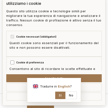
utilizziamo i cookie
Questo sito utilizza cookie e tecnologie simili per
migliorare la tua esperienza di navigazione e analizzare il
traffico. Nessun cookie di profilazione è attivo senza il tuo
consenso.
Cookie necessari (obbligatori)
Questi cookie sono essenziali per il funzionamento del
sito e non possono essere disattivati.
Cookie di preferenza
Consentono al sito di ricordare le scelte effettuate e
fornire funzionalità migliorate.
Accetta tutti
mappa
Tradurre in
English
?
Accetta selezionati
Cookie statistici
Aiutano a capire come i visitatori interagiscono con il
Sì
No
Rifiuta non essenziali
sito in forma aggregata e anonima.
home
cerca
contatti
ai