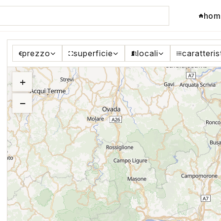
hom
prezzo
superficie
locali
caratteris
+
−