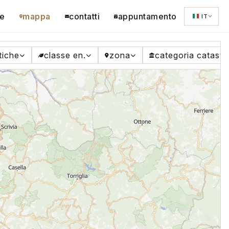
e
mappa
contatti
appuntamento
IT
tiche
classe en.
zona
categoria catasta