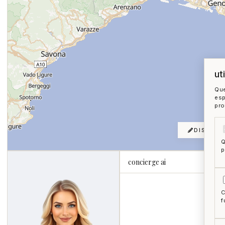
ut
Que
esp
pro
DISEGNA
Q
p
concierge ai
C
f