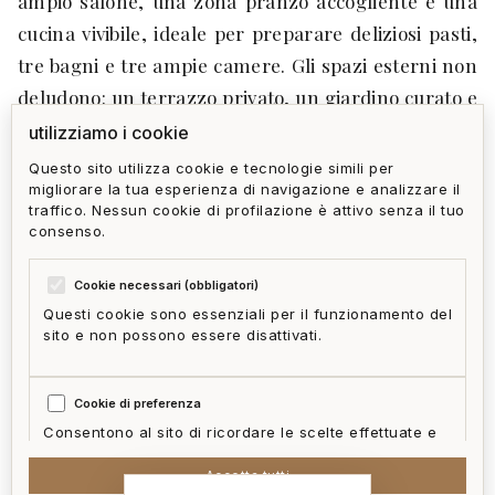
ampio salone, una zona pranzo accogliente e una
cucina vivibile, ideale per preparare deliziosi pasti,
tre bagni e tre ampie camere. Gli spazi esterni non
deludono: un terrazzo privato, un giardino curato e
una piscina invitante rendono questo luogo perfetto
utilizziamo i cookie
per rilassarsi e godere del sole. Inoltre, ci sono
Questo sito utilizza cookie e tecnologie simili per
migliorare la tua esperienza di navigazione e analizzare il
posti auto disponibili per garantire la massima
traffico. Nessun cookie di profilazione è attivo senza il tuo
comodità. www.homegallery.io La trattativa è
consenso.
riservata e aperta solo a referenziati.
Cookie necessari (obbligatori)
Questi cookie sono essenziali per il funzionamento del
sito e non possono essere disattivati.
privacy policy
cookie policy
termini e condizioni
ai act
accedi
zone
Cookie di preferenza
mappa del sito
gestisci cookie
McFrancis
Consentono al sito di ricordare le scelte effettuate e
fornire funzionalità migliorate.
Accetta tutti