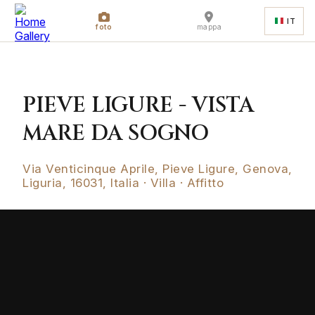
IT
foto
mappa
PIEVE LIGURE - VISTA
MARE DA SOGNO
Via Venticinque Aprile, Pieve Ligure, Genova,
Liguria, 16031, Italia · Villa · Affitto