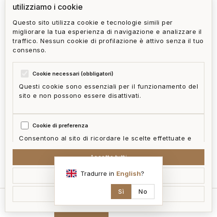
utilizziamo i cookie
Questo sito utilizza cookie e tecnologie simili per
migliorare la tua esperienza di navigazione e analizzare il
traffico. Nessun cookie di profilazione è attivo senza il tuo
consenso.
Cookie necessari (obbligatori)
Questi cookie sono essenziali per il funzionamento del
sito e non possono essere disattivati.
Cookie di preferenza
Consentono al sito di ricordare le scelte effettuate e
fornire funzionalità migliorate.
Accetta tutti
mappa
Tradurre in
English
?
Accetta selezionati
Cookie statistici
Aiutano a capire come i visitatori interagiscono con il
Sì
No
Rifiuta non essenziali
sito in forma aggregata e anonima.
home
cerca
contatti
ai