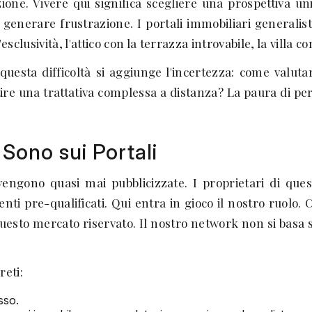
one. Vivere qui significa scegliere una prospettiva uni
ò generare frustrazione. I portali immobiliari generali
esclusività, l'attico con la terrazza introvabile, la villa co
a questa difficoltà si aggiunge l'incertezza: come valu
re una trattativa complessa a distanza? La paura di perd
Sono sui Portali
engono quasi mai pubblicizzate. I proprietari di que
ti pre-qualificati. Qui entra in gioco il nostro ruolo.
esto mercato riservato. Il nostro network non si basa su
reti:
sso.