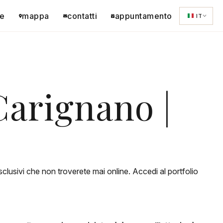
e
mappa
contatti
appuntamento
IT
 Carignano |
clusivi che non troverete mai online. Accedi al portfolio