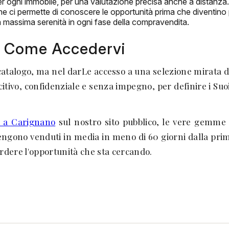
 per ogni immobile, per una valutazione precisa anche a distanza.
 che ci permette di conoscere le opportunità prima che diventino
la massima serenità in ogni fase della compravendita.
to: Come Accedervi
 catalogo, ma nel darLe accesso a una selezione mirata 
itivo, confidenziale e senza impegno, per definire i Suoi
li a Carignano
sul nostro sito pubblico, le vere gemme 
o vengono venduti in media in meno di 60 giorni dalla pri
erdere l'opportunità che sta cercando.