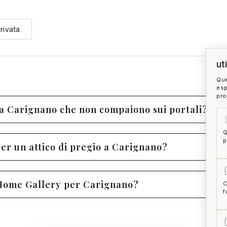
rivata
ut
Que
esp
pro
e a Carignano che non compaiono sui portali?
Q
p
er un attico di pregio a Carignano?
i Home Gallery per Carignano?
C
f