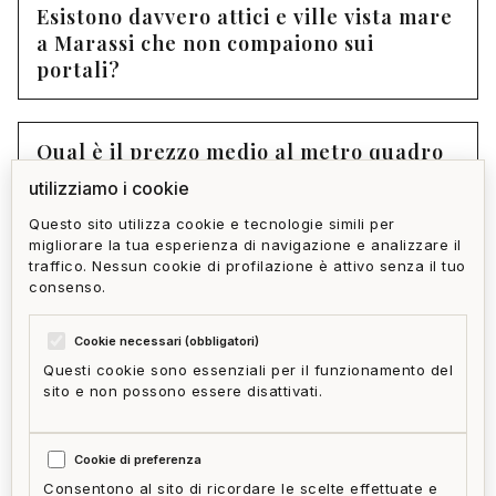
Esistono davvero attici e ville vista mare
a Marassi che non compaiono sui
portali?
Qual è il prezzo medio al metro quadro
per un attico di pregio a Marassi?
utilizziamo i cookie
Questo sito utilizza cookie e tecnologie simili per
migliorare la tua esperienza di navigazione e analizzare il
Come si accede al portfolio riservato di
traffico. Nessun cookie di profilazione è attivo senza il tuo
Home Gallery per Marassi?
consenso.
Cookie necessari (obbligatori)
Questi cookie sono essenziali per il funzionamento del
sito e non possono essere disattivati.
privacy policy
cookie policy
termini e condizioni
ai act
accedi
zone
mappa del sito
gestisci cookie
Cookie di preferenza
McFrancis
Consentono al sito di ricordare le scelte effettuate e