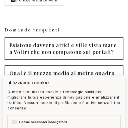
Domande frequenti
Esistono davvero attici e ville vista mare
a Voltri che non compaiono sui portali?
Qual è il prezzo medio al metro quadro
per un attico di pregio a Voltri?
utilizziamo i cookie
Questo sito utilizza cookie e tecnologie simili per
migliorare la tua esperienza di navigazione e analizzare il
Come si accede al portfolio riservato di
traffico. Nessun cookie di profilazione è attivo senza il tuo
Home Gallery per Voltri?
consenso.
Cookie necessari (obbligatori)