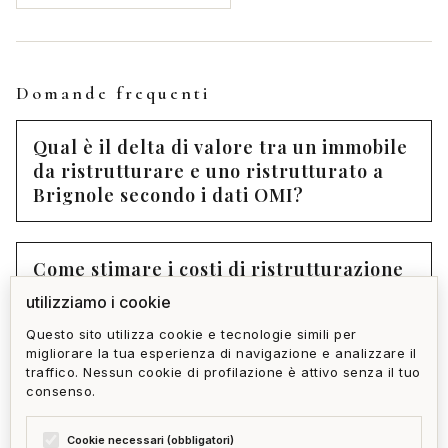
Domande frequenti
Qual è il delta di valore tra un immobile
da ristrutturare e uno ristrutturato a
Brignole secondo i dati OMI?
Come stimare i costi di ristrutturazione
prima di fare un'offerta?
utilizziamo i cookie
Questo sito utilizza cookie e tecnologie simili per
migliorare la tua esperienza di navigazione e analizzare il
Quali permessi edilizi servono per una
traffico. Nessun cookie di profilazione è attivo senza il tuo
ristrutturazione integrale a Brignole?
consenso.
Cookie necessari (obbligatori)