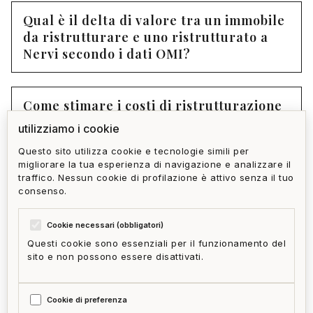
Qual è il delta di valore tra un immobile
da ristrutturare e uno ristrutturato a
Nervi secondo i dati OMI?
Come stimare i costi di ristrutturazione
prima di fare un'offerta?
utilizziamo i cookie
Questo sito utilizza cookie e tecnologie simili per
migliorare la tua esperienza di navigazione e analizzare il
Quali permessi edilizi servono per una
traffico. Nessun cookie di profilazione è attivo senza il tuo
ristrutturazione integrale a Nervi?
consenso.
Cookie necessari (obbligatori)
Questi cookie sono essenziali per il funzionamento del
sito e non possono essere disattivati.
privacy policy
cookie policy
termini e condizioni
ai act
accedi
zone
mappa del sito
gestisci cookie
Cookie di preferenza