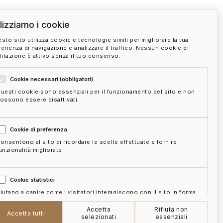
ilizziamo i cookie
sto sito utilizza cookie e tecnologie simili per migliorare la tua
erienza di navigazione e analizzare il traffico. Nessun cookie di
filazione è attivo senza il tuo consenso.
tuoso secondo i dati OMI?
Cookie necessari (obbligatori)
uesti cookie sono essenziali per il funzionamento del sito e non
ossono essere disattivati.
Cookie di preferenza
onsentono al sito di ricordare le scelte effettuate e fornire
unzionalità migliorate.
Cookie statistici
iutano a capire come i visitatori interagiscono con il sito in forma
ggregata e anonima.
Accetta
Rifiuta non
e
mappa del sito
gestisci cookie
Accetta tutti
selezionati
essenziali