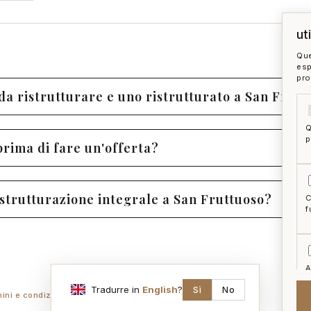
ut
Que
esp
pro
 da ristrutturare e uno ristrutturato a San Frut
Q
p
prima di fare un'offerta?
istrutturazione integrale a San Fruttuoso?
C
f
A
a
Tradurre in
English
?
Sì
No
mini e condizioni
ai act
accedi
zon