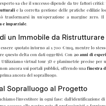
esperto sa che il successo dipende da tre fattori critici:
utturali
e la corretta gestione delle pratiche edilizie l
 trasformarsi in un'operazione a margine zero. Il po
ca e imparziale
.
di un Immobile da Ristrutturare
essere quotato intorno ai 1.700 €/mq, mentre lo stesso
re questo delta con dati oggettivi. Con
20 anni di esper
 Utilizziamo virtual tour 3D e planimetrie precise per u
à non ancora sui portali pubblici, offrendo una
finestra 
 prima ancora del sopralluogo.
al Sopralluogo al Progetto
hiamo l'investitore in ogni fase: dall'identificazione di
iamo accesso alla nostra rete di professionisti e forn