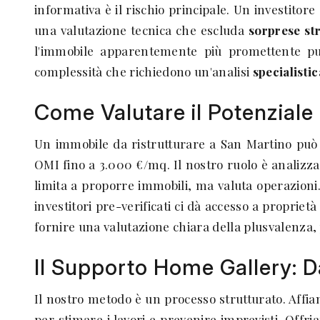
informativa è il rischio principale. Un investitore 
una valutazione tecnica che escluda
sorprese str
l'immobile apparentemente più promettente può
complessità che richiedono un'analisi
specialisti
Come Valutare il Potenziale 
Un immobile da ristrutturare a San Martino può 
OMI fino a 3.000 €/mq. Il nostro ruolo è analizza
limita a proporre immobili, ma valuta operazioni.
investitori pre-verificati ci dà accesso a propriet
fornire una valutazione chiara della plusvalenza,
Il Supporto Home Gallery: D
Il nostro metodo è un processo strutturato. Affianc
per stimare i lavori e prevenire imprevisti. Offr