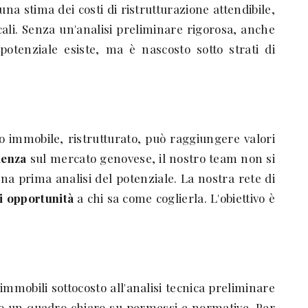
 una stima dei costi di ristrutturazione attendibile,
ocali. Senza un'analisi preliminare rigorosa, anche
tenziale esiste, ma è nascosto sotto strati di
 immobile, ristrutturato, può raggiungere valori
ienza
sul mercato genovese, il nostro team non si
na prima analisi del potenziale. La nostra rete di
di opportunità
a chi sa come coglierla. L'obiettivo è
 immobili sottocosto all'analisi tecnica preliminare
iamo un quadro chiaro su permessi e normative. Per