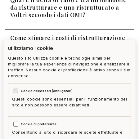
Qual è il delta di valore tra un immobile
da ristrutturare e uno ristrutturato a
Voltri secondo i dati OMI?
Come stimare i costi di ristrutturazione
prima di fare un'offerta?
utilizziamo i cookie
Questo sito utilizza cookie e tecnologie simili per
migliorare la tua esperienza di navigazione e analizzare il
Quali permessi edilizi servono per una
traffico. Nessun cookie di profilazione è attivo senza il tuo
ristrutturazione integrale a Voltri?
consenso.
Cookie necessari (obbligatori)
Questi cookie sono essenziali per il funzionamento del
sito e non possono essere disattivati.
privacy policy
cookie policy
termini e condizioni
ai act
accedi
zone
mappa del sito
gestisci cookie
Cookie di preferenza
McFrancis
Consentono al sito di ricordare le scelte effettuate e
fornire funzionalità migliorate.