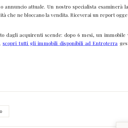
tuo annuncio attuale. Un nostro specialista esaminerà la
icità che ne bloccano la vendita. Riceverai un report ogg
o dagli acquirenti scende: dopo 6 mesi, un immobile vi
o,
scopri tutti gli immobili disponibili ad Entroterra
gest
io