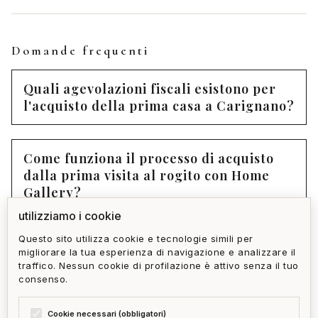
Domande frequenti
Quali agevolazioni fiscali esistono per
l'acquisto della prima casa a Carignano?
Come funziona il processo di acquisto
dalla prima visita al rogito con Home
Gallery?
utilizziamo i cookie
Questo sito utilizza cookie e tecnologie simili per
Come si verifica che un immobile a
migliorare la tua esperienza di navigazione e analizzare il
Carignano sia libero da vizi legali o
traffico. Nessun cookie di profilazione è attivo senza il tuo
strutturali?
consenso.
Cookie necessari (obbligatori)