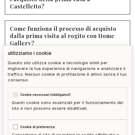
Castelletto?
Come funziona il processo di acquisto
dalla prima visita al rogito con Home
Gallery?
utilizziamo i cookie
Questo sito utilizza cookie e tecnologie simili per
Come si verifica che un immobile a
migliorare la tua esperienza di navigazione e analizzare il
Castelletto sia libero da vizi legali o
traffico. Nessun cookie di profilazione è attivo senza il tuo
strutturali?
consenso.
Cookie necessari (obbligatori)
Questi cookie sono essenziali per il funzionamento del
sito e non possono essere disattivati.
privacy policy
cookie policy
termini e condizioni
ai act
accedi
zone
mappa del sito
gestisci cookie
Cookie di preferenza
McFrancis
Consentono al sito di ricordare le scelte effettuate e