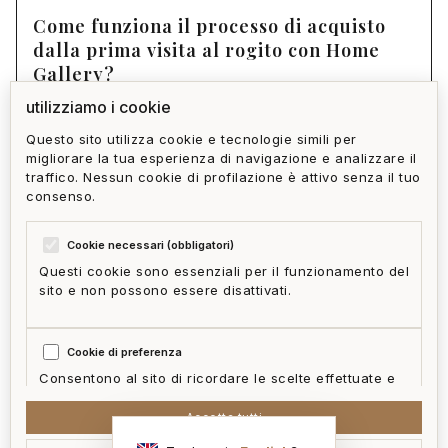
Come funziona il processo di acquisto
dalla prima visita al rogito con Home
Gallery?
utilizziamo i cookie
Questo sito utilizza cookie e tecnologie simili per
Come si verifica che un immobile a
migliorare la tua esperienza di navigazione e analizzare il
Dinegro sia libero da vizi legali o
traffico. Nessun cookie di profilazione è attivo senza il tuo
strutturali?
consenso.
Cookie necessari (obbligatori)
Questi cookie sono essenziali per il funzionamento del
sito e non possono essere disattivati.
privacy policy
cookie policy
termini e condizioni
ai act
accedi
zone
mappa del sito
gestisci cookie
Cookie di preferenza
McFrancis
Consentono al sito di ricordare le scelte effettuate e
fornire funzionalità migliorate.
Accetta tutti