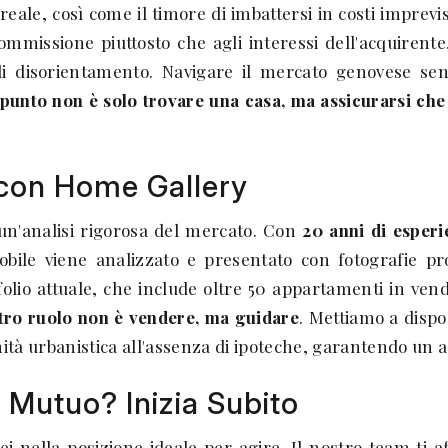
e, così come il timore di imbattersi in costi imprevisti
ommissione piuttosto che agli interessi dell'acquirente,
i disorientamento. Navigare il mercato genovese sen
 punto non è solo trovare una casa, ma assicurarsi che 
 con Home Gallery
 un'analisi rigorosa del mercato. Con
20 anni di esperi
bile viene analizzato e presentato con fotografie pr
folio attuale, che include oltre 50 appartamenti in ven
stro ruolo non è vendere, ma guidare
. Mettiamo a dispo
mità urbanistica all'assenza di ipoteche, garantendo un 
 Mutuo? Inizia Subito
ei nella posizione ideale per agire. Il nostro team ti