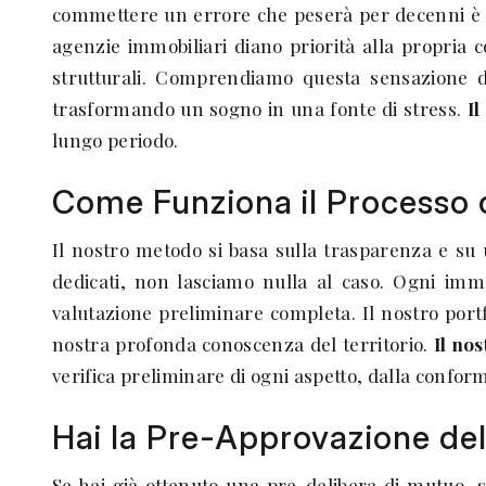
commettere un errore che peserà per decenni è real
agenzie immobiliari diano priorità alla propria c
strutturali. Comprendiamo questa sensazione d
trasformando un sogno in una fonte di stress.
Il
lungo periodo.
Come Funziona il Processo
Il nostro metodo si basa sulla trasparenza e su
dedicati, non lasciamo nulla al caso. Ogni immo
valutazione preliminare completa. Il nostro port
nostra profonda conoscenza del territorio.
Il no
verifica preliminare di ogni aspetto, dalla confor
Hai la Pre-Approvazione del
Se hai già ottenuto una pre-delibera di mutuo, s