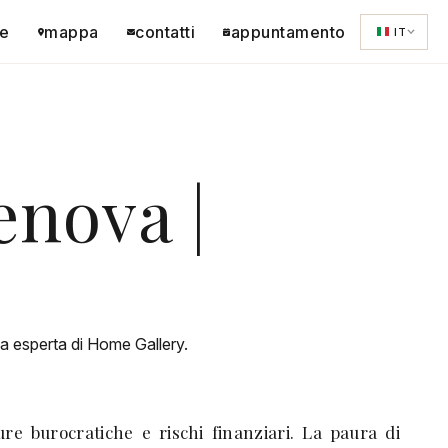
e
mappa
contatti
appuntamento
IT
nova |
da esperta di Home Gallery.
e burocratiche e rischi finanziari. La paura di