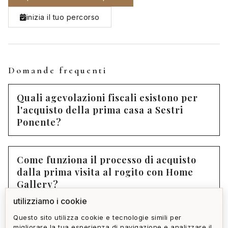
inizia il tuo percorso
Domande frequenti
Quali agevolazioni fiscali esistono per
l'acquisto della prima casa a Sestri
Ponente?
Come funziona il processo di acquisto
dalla prima visita al rogito con Home
Gallery?
utilizziamo i cookie
Questo sito utilizza cookie e tecnologie simili per
Come si verifica che un immobile a
migliorare la tua esperienza di navigazione e analizzare il