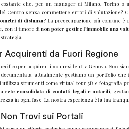
costante che, per un manager di Milano, Torino o un
el Centro senza commettere errori di valutazione? Com
lometri di distanza
? La preoccupazione più comune è pr
, con il timore di
non poter gestire l'immobile una volt
 strategia.
er Acquirenti da Fuori Regione
cifico per acquirenti non residenti a Genova. Non siamo
 documentata: attualmente gestiamo un portfolio che
i utilizza strumenti come virtual tour 3D e fotografia pr
una
rete consolidata di contatti legali e notarili
, gestia
ezza in ogni fase. La nostra esperienza è la tua tranquil
Non Trovi sui Portali
r chi cerca un rifugio esclusivo senza compromessi. Sel