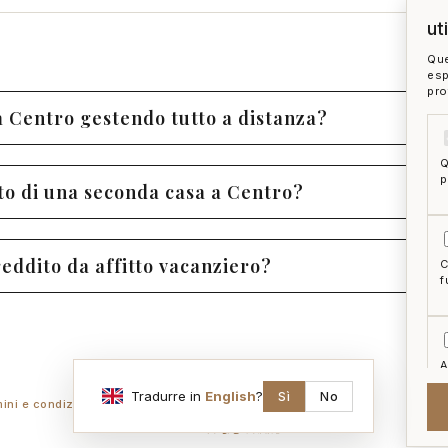
ut
Que
esp
pro
a Centro gestendo tutto a distanza?
Q
p
to di una seconda casa a Centro?
eddito da affitto vacanziero?
C
f
A
a
Tradurre in
English
?
Sì
No
mini e condizioni
ai act
accedi
zon
McFrancis