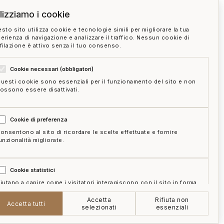
ilizziamo i cookie
sto sito utilizza cookie e tecnologie simili per migliorare la tua
erienza di navigazione e analizzare il traffico. Nessun cookie di
filazione è attivo senza il tuo consenso.
Cookie necessari (obbligatori)
uesti cookie sono essenziali per il funzionamento del sito e non
ossono essere disattivati.
Cookie di preferenza
onsentono al sito di ricordare le scelte effettuate e fornire
unzionalità migliorate.
Cookie statistici
iutano a capire come i visitatori interagiscono con il sito in forma
ggregata e anonima.
Accetta
Rifiuta non
e
mappa del sito
gestisci cookie
Accetta tutti
selezionati
essenziali
Cookie di marketing