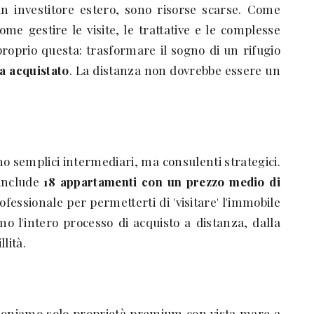
 investitore estero, sono risorse scarse. Come
e gestire le visite, le trattative e le complesse
oprio questa: trasformare il sogno di un rifugio
a acquistato
. La distanza non dovrebbe essere un
 semplici intermediari, ma consulenti strategici.
 include
18 appartamenti con un prezzo medio di
ofessionale per permetterti di 'visitare' l'immobile
mo l'intero processo di acquisto a distanza, dalla
lità.
ezioniamo solo proprietà premium con vista mare a