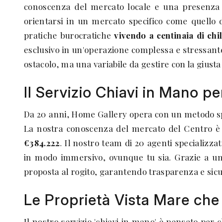
conoscenza del mercato locale e una presenza 
orientarsi in un mercato specifico come quello d
pratiche burocratiche
vivendo a centinaia di chi
esclusivo in un'operazione complessa e stressante
ostacolo, ma una variabile da gestire con la giusta
Il Servizio Chiavi in Mano p
Da 20 anni, Home Gallery opera con un metodo spe
La nostra conoscenza del mercato del Centro è
€384.222
. Il nostro team di 20 agenti specializzat
in modo immersivo, ovunque tu sia. Grazie a 
proposta al rogito, garantendo trasparenza e sicur
Le Proprietà Vista Mare che 
Il nostro servizio 'chiavi in mano' è pensato pe