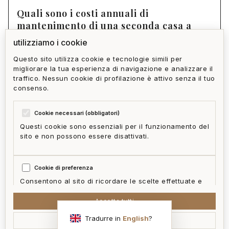
Quali sono i costi annuali di
mantenimento di una seconda casa a
Marassi?
utilizziamo i cookie
Questo sito utilizza cookie e tecnologie simili per
migliorare la tua esperienza di navigazione e analizzare il
La seconda casa a Marassi può generare
traffico. Nessun cookie di profilazione è attivo senza il tuo
reddito da affitto vacanziero?
consenso.
Cookie necessari (obbligatori)
Questi cookie sono essenziali per il funzionamento del
sito e non possono essere disattivati.
privacy policy
cookie policy
termini e condizioni
ai act
accedi
zone
mappa del sito
gestisci cookie
Cookie di preferenza
McFrancis
Consentono al sito di ricordare le scelte effettuate e
fornire funzionalità migliorate.
Accetta tutti
Tradurre in
English
?
Accetta selezionati
Cookie statistici