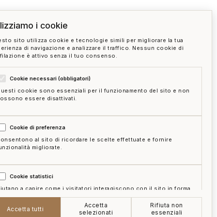
ilizziamo i cookie
sto sito utilizza cookie e tecnologie simili per migliorare la tua
erienza di navigazione e analizzare il traffico. Nessun cookie di
filazione è attivo senza il tuo consenso.
Cookie necessari (obbligatori)
uesti cookie sono essenziali per il funzionamento del sito e non
ossono essere disattivati.
Cookie di preferenza
onsentono al sito di ricordare le scelte effettuate e fornire
unzionalità migliorate.
Cookie statistici
iutano a capire come i visitatori interagiscono con il sito in forma
ggregata e anonima.
Accetta
Rifiuta non
e
mappa del sito
gestisci cookie
Accetta tutti
selezionati
essenziali