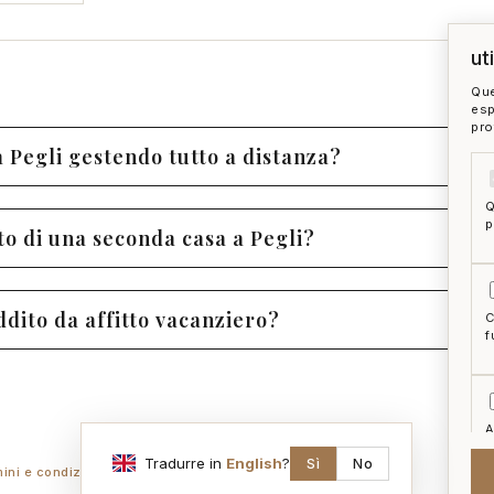
ut
Que
esp
pro
a Pegli gestendo tutto a distanza?
Q
p
to di una seconda casa a Pegli?
dito da affitto vacanziero?
C
f
A
a
Tradurre in
English
?
Sì
No
mini e condizioni
ai act
accedi
zon