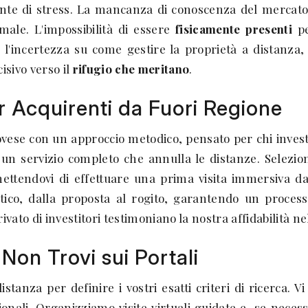
onte di stress. La mancanza di conoscenza del mercato 
male. L'impossibilità di essere
fisicamente presenti
pe
ine, l'incertezza su come gestire la proprietà a distan
isivo verso il
rifugio che meritano
.
er Acquirenti da Fuori Regione
ese con un approccio metodico, pensato per chi investe
re un servizio completo che annulla le distanze. Selez
ettendovi di effettuare una prima visita immersiva dal 
atico, dalla proposta al rogito, garantendo un proce
rivato di investitori testimoniano la nostra affidabilità
Non Trovi sui Portali
tanza per definire i vostri esatti criteri di ricerca. V
ionali. Organizziamo visite virtuali guidate e, se neces