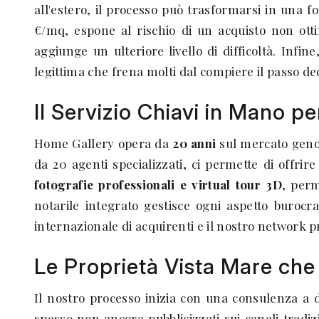
all'estero, il processo può trasformarsi in una f
€/mq, espone al rischio di un acquisto non otti
aggiunge un ulteriore livello di difficoltà. Inf
legittima che frena molti dal compiere il passo dec
Il Servizio Chiavi in Mano p
Home Gallery opera da
20 anni
sul mercato genov
da 20 agenti specializzati, ci permette di offri
fotografie professionali e virtual tour 3D
, perm
notarile integrato gestisce ogni aspetto burocr
internazionale di acquirenti e il nostro network p
Le Proprietà Vista Mare che 
Il nostro processo inizia con una consulenza a dis
spesso non ancora pubblicizzati sui canali tradiz