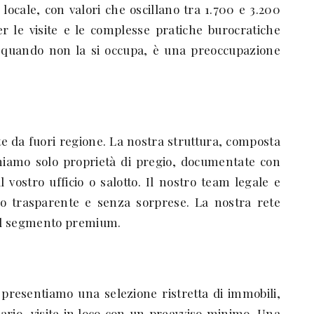
locale, con valori che oscillano tra 1.700 e 3.200
r le visite e le complesse pratiche burocratiche
za, quando non la si occupa, è una preoccupazione
 da fuori regione. La nostra struttura, composta
ioniamo solo proprietà di pregio, documentate con
vostro ufficio o salotto. Il nostro team legale e
sso trasparente e senza sorprese. La nostra rete
 nel segmento premium.
i presentiamo una selezione ristretta di immobili,
sario, visite in loco con un preavviso minimo. Una