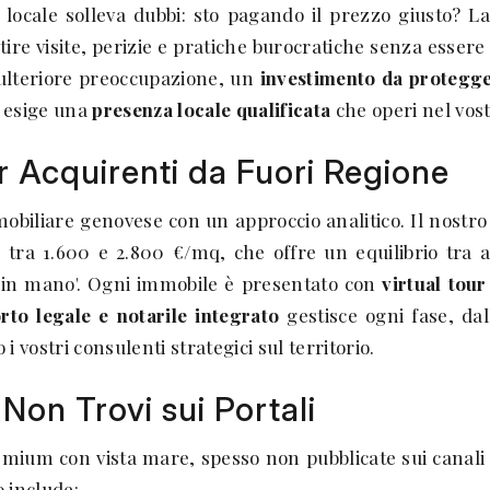
locale solleva dubbi: sto pagando il prezzo giusto? L
estire visite, perizie e pratiche burocratiche senza esser
'ulteriore preoccupazione, un
investimento da protegg
; esige una
presenza locale qualificata
che operi nel vost
er Acquirenti da Fuori Regione
iliare genovese con un approccio analitico. Il nostro 
a 1.600 e 2.800 €/mq, che offre un equilibrio tra acces
i in mano'. Ogni immobile è presentato con
virtual tou
rto legale e notarile integrato
gestisce ogni fase, da
 vostri consulenti strategici sul territorio.
Non Trovi sui Portali
mium con vista mare, spesso non pubblicate sui canali 
o include: