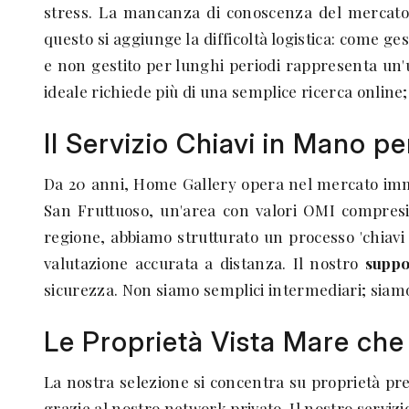
stress. La mancanza di conoscenza del mercato 
questo si aggiunge la difficoltà logistica: come g
e non gestito per lunghi periodi rappresenta un
ideale richiede più di una semplice ricerca online
Il Servizio Chiavi in Mano p
Da 20 anni, Home Gallery opera nel mercato immob
San Fruttuoso, un'area con valori OMI compresi tr
regione, abbiamo strutturato un processo 'chiav
valutazione accurata a distanza. Il nostro
suppo
sicurezza. Non siamo semplici intermediari; siamo i
Le Proprietà Vista Mare che 
La nostra selezione si concentra su proprietà pre
grazie al nostro network privato. Il nostro servizi