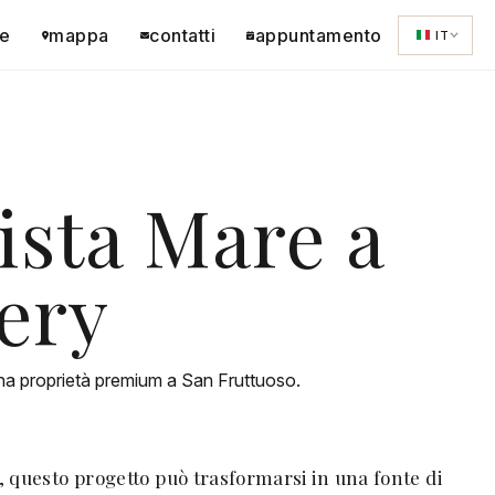
e
mappa
contatti
appuntamento
IT
sta Mare a
ery
ona proprietà premium a San Fruttuoso.
a, questo progetto può trasformarsi in una fonte di