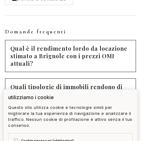
Domande frequenti
Qual è il rendimento lordo da locazione
stimato a Brignole con i prezzi OMI
attuali?
Quali tipologie di immobili rendono di
più ad Brignole?
utilizziamo i cookie
Questo sito utilizza cookie e tecnologie simili per
migliorare la tua esperienza di navigazione e analizzare il
Home Gallery offre un servizio di
traffico. Nessun cookie di profilazione è attivo senza il tuo
gestione dell'immobile dopo l'acquisto?
consenso.
Cookie necessari (obbligatori)