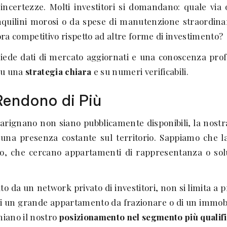
incertezze. Molti investitori si domandano: quale via 
uilini morosi o da spese di manutenzione straordinaria 
ra competitivo rispetto ad altre forme di investimento?
iede dati di mercato aggiornati e una conoscenza prof
 su una
strategia chiara
e su numeri verificabili.
 Rendono di Più
Carignano non siano pubblicamente disponibili, la nostr
una presenza costante sul territorio. Sappiamo che l
dito, che cercano appartamenti di rappresentanza o sol
ato da un network privato di investitori, non si limita a 
i di un grande appartamento da frazionare o di un immob
niano il nostro
posizionamento nel segmento più qualif