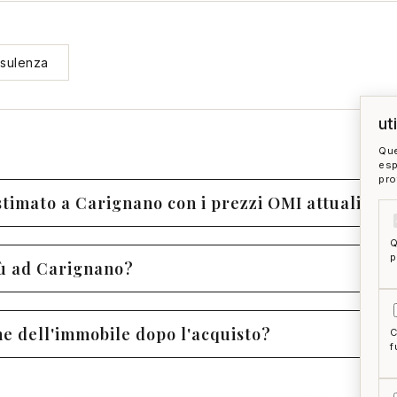
nsulenza
ut
Que
esp
pro
stimato a Carignano con i prezzi OMI attuali?
Q
p
iù ad Carignano?
ne dell'immobile dopo l'acquisto?
C
f