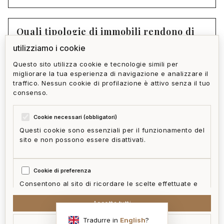
Quali tipologie di immobili rendono di
più ad Circonvallazione?
utilizziamo i cookie
Questo sito utilizza cookie e tecnologie simili per
migliorare la tua esperienza di navigazione e analizzare il
Home Gallery offre un servizio di
traffico. Nessun cookie di profilazione è attivo senza il tuo
gestione dell'immobile dopo l'acquisto?
consenso.
Cookie necessari (obbligatori)
Questi cookie sono essenziali per il funzionamento del
sito e non possono essere disattivati.
privacy policy
cookie policy
termini e condizioni
ai act
accedi
zone
mappa del sito
gestisci cookie
Cookie di preferenza
McFrancis
Consentono al sito di ricordare le scelte effettuate e
fornire funzionalità migliorate.
Accetta tutti
Tradurre in
English
?
Accetta selezionati