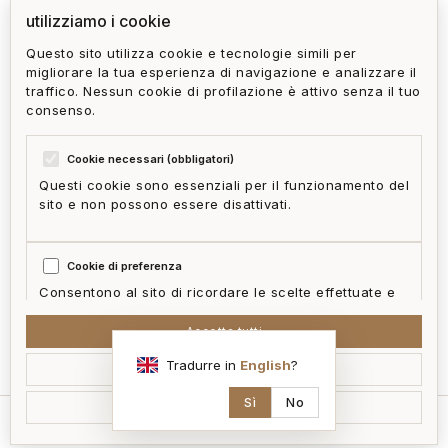
più ad San Fruttuoso?
utilizziamo i cookie
Questo sito utilizza cookie e tecnologie simili per
migliorare la tua esperienza di navigazione e analizzare il
Home Gallery offre un servizio di
traffico. Nessun cookie di profilazione è attivo senza il tuo
gestione dell'immobile dopo l'acquisto?
consenso.
Cookie necessari (obbligatori)
Questi cookie sono essenziali per il funzionamento del
sito e non possono essere disattivati.
privacy policy
cookie policy
termini e condizioni
ai act
accedi
zone
mappa del sito
gestisci cookie
Cookie di preferenza
McFrancis
Consentono al sito di ricordare le scelte effettuate e
fornire funzionalità migliorate.
Accetta tutti
Tradurre in
English
?
Accetta selezionati
Cookie statistici
Aiutano a capire come i visitatori interagiscono con il
Sì
No
Rifiuta non essenziali
sito in forma aggregata e anonima.
home
cerca
contatti