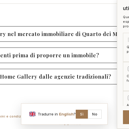
ut
Que
esp
pro
ry nel mercato immobiliare di Quarto dei Mille
Q
p
irenti prima di proporre un immobile?
Home Gallery dalle agenzie tradizionali?
C
f
A
a
Tradurre in
English
?
Sì
No
mini e condizioni
ai act
accedi
zon
McFrancis