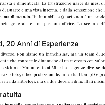
lista e dimenticata. La frustrazione nasce da mesi di 
o di Quarto e una vista interna, e dalla sensazione che 
o, ma di metodo.
Un immobile a Quarto non è un prodott
nzie generaliste non possono offrire. La scelta dell'
ti, 20 Anni di Esperienza
verso. Non siamo un franchising, ma un team di 20 p
ulente che conosce le dinamiche di un mercato con valor
co vicino al Monumento ai Mille ha esigenze diverse d
vizio fotografico professionale, un virtual tour 3D e pr
deriva da autoelogi, ma da due decenni di risultati misur
ratuita
suo immobile, senza impegno. Analizzeremo il posizionam