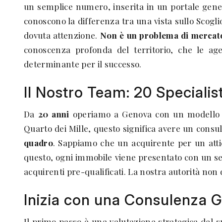
un semplice numero, inserita in un portale genera
conoscono la differenza tra una vista sullo Scogli
dovuta attenzione.
Non è un problema di mercat
conoscenza profonda del territorio, che le age
determinante per il successo.
Il Nostro Team: 20 Specialis
Da
20 anni
operiamo a Genova con un modello di
Quarto dei Mille, questo significa avere un cons
quadro
. Sappiamo che un acquirente per un atti
questo, ogni immobile viene presentato con un ser
acquirenti pre-qualificati. La nostra autorità non 
Inizia con una Consulenza G
Il primo passo è una valutazione strategica del 