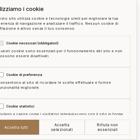
ilizziamo i cookie
sto sito utilizza cookie e tecnologie simili per migliorare la tua
erienza di navigazione e analizzare il traffico. Nessun cookie di
filazione è attivo senza il tuo consenso.
?
Cookie necessari (obbligatori)
uesti cookie sono essenziali per il funzionamento del sito e non
ossono essere disattivati.
Cookie di preferenza
onsentono al sito di ricordare le scelte effettuate e fornire
unzionalità migliorate.
Cookie statistici
iutano a capire come i visitatori interagiscono con il sito in forma
ggregata e anonima.
Accetta
Rifiuta non
e
mappa del sito
gestisci cookie
Accetta tutti
selezionati
essenziali
Cookie di marketing