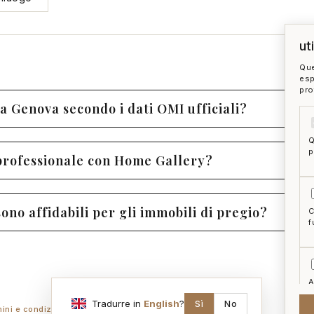
ut
Que
esp
pro
a Genova secondo i dati OMI ufficiali?
Q
p
professionale con Home Gallery?
no affidabili per gli immobili di pregio?
C
f
A
a
Tradurre in
English
?
Sì
No
mini e condizioni
ai act
accedi
zon