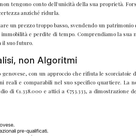
non tengono conto dell'unicità della sua proprietà. Fo
ertezza anziché ridurla.
ssare un prezzo troppo basso, svendendo un patrimonio co
immobilità e perdite di tempo. Comprendiamo la sua nece
 il suo futuro.
isi, non Algoritmi
enovese, con un approccio che rifiuta le scorciatoie d
 reali e comparabili nel suo specifico quartiere. La nos
edio di €1.338.000 e attici a €753.333, a dimostrazione
novese.
zionali pre-qualificati.