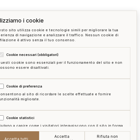
ilizziamo i cookie
sto sito utilizza cookie e tecnologie simili per migliorare la tua
erienza di navigazione e analizzare il traffico. Nessun cookie di
filazione è attivo senza il tuo consenso.
Cookie necessari (obbligatori)
uesti cookie sono essenziali per il funzionamento del sito e non
ossono essere disattivati.
Cookie di preferenza
onsentono al sito di ricordare le scelte effettuate e fornire
unzionalità migliorate.
Cookie statistici
iutano a capire come i visitatori interagiscono con il sito in forma
ggregata e anonima.
Accetta
Rifiuta non
e
mappa del sito
gestisci cookie
Accetta tutti