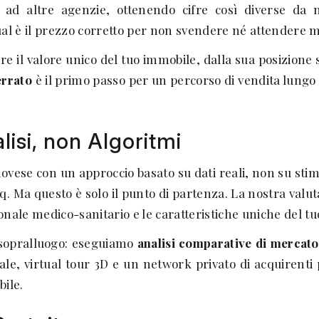
oni ad altre agenzie, ottenendo cifre così diverse d
ual è il prezzo corretto per non svendere né attendere 
e il valore unico del tuo immobile, dalla sua posizione 
errato
è il primo passo per un percorso di vendita lungo
isi, non Algoritmi
vese con un approccio basato su dati reali, non su stime
q. Ma questo è solo il punto di partenza. La nostra valut
onale medico-sanitario e le caratteristiche uniche del t
un sopralluogo: eseguiamo
analisi comparative di mercat
ale, virtual tour 3D e un network privato di acquirenti 
bile.