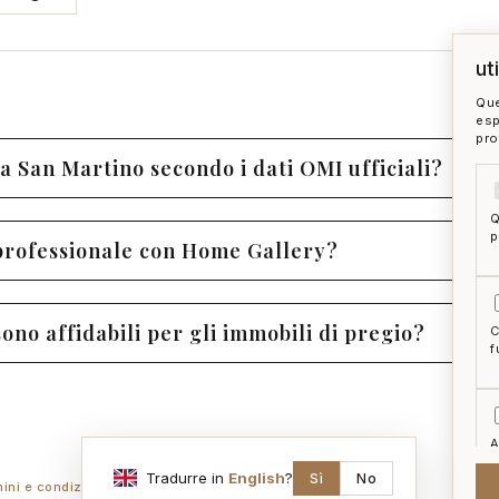
ut
Que
esp
pro
a San Martino secondo i dati OMI ufficiali?
Q
p
professionale con Home Gallery?
no affidabili per gli immobili di pregio?
C
f
A
a
Tradurre in
English
?
Sì
No
mini e condizioni
ai act
accedi
zon