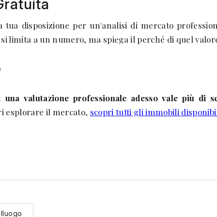
Gratuita
a tua disposizione per un'analisi di mercato professio
si limita a un numero, ma spiega il perché di quel valore
e
o:
una valutazione professionale adesso vale più di se
ri esplorare il mercato,
scopri tutti gli immobili disponib
alluogo