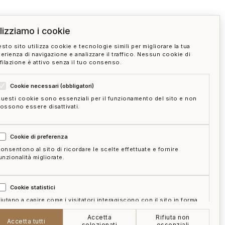
ilizziamo i cookie
sto sito utilizza cookie e tecnologie simili per migliorare la tua
erienza di navigazione e analizzare il traffico. Nessun cookie di
filazione è attivo senza il tuo consenso.
Cookie necessari (obbligatori)
uesti cookie sono essenziali per il funzionamento del sito e non
ossono essere disattivati.
Cookie di preferenza
onsentono al sito di ricordare le scelte effettuate e fornire
unzionalità migliorate.
Cookie statistici
iutano a capire come i visitatori interagiscono con il sito in forma
ggregata e anonima.
Accetta
Rifiuta non
e
mappa del sito
gestisci cookie
Accetta tutti
selezionati
essenziali