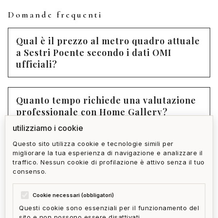
Domande frequenti
Qual è il prezzo al metro quadro attuale
a Sestri Poente secondo i dati OMI
ufficiali?
Quanto tempo richiede una valutazione
professionale con Home Gallery?
utilizziamo i cookie
Questo sito utilizza cookie e tecnologie simili per
Perché le stime automatiche online non
migliorare la tua esperienza di navigazione e analizzare il
sono affidabili per gli immobili di
traffico. Nessun cookie di profilazione è attivo senza il tuo
pregio?
consenso.
Cookie necessari (obbligatori)
Questi cookie sono essenziali per il funzionamento del
sito e non possono essere disattivati.