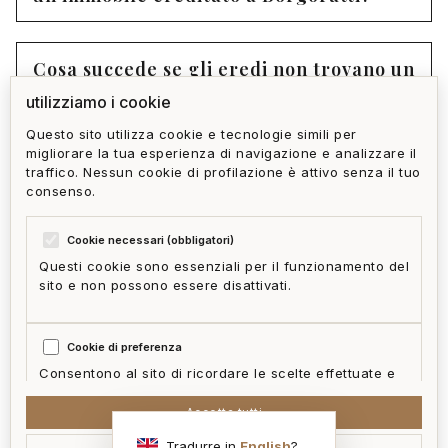
Cosa succede se gli eredi non trovano un
accordo sulla vendita?
utilizziamo i cookie
Questo sito utilizza cookie e tecnologie simili per
migliorare la tua esperienza di navigazione e analizzare il
Quanto tempo richiede mediamente la
traffico. Nessun cookie di profilazione è attivo senza il tuo
vendita di un immobile in successione?
consenso.
Cookie necessari (obbligatori)
Questi cookie sono essenziali per il funzionamento del
sito e non possono essere disattivati.
privacy policy
cookie policy
termini e condizioni
ai act
accedi
zone
mappa del sito
gestisci cookie
Cookie di preferenza
McFrancis
Consentono al sito di ricordare le scelte effettuate e
fornire funzionalità migliorate.
Accetta tutti
Tradurre in
English
?