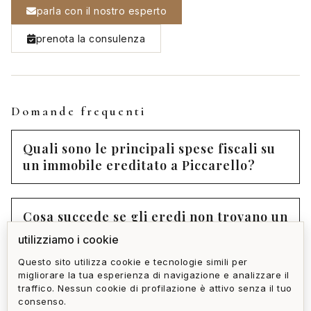
parla con il nostro esperto
prenota la consulenza
Domande frequenti
Quali sono le principali spese fiscali su
un immobile ereditato a Piccarello?
Cosa succede se gli eredi non trovano un
accordo sulla vendita?
utilizziamo i cookie
Questo sito utilizza cookie e tecnologie simili per
migliorare la tua esperienza di navigazione e analizzare il
Quanto tempo richiede mediamente la
traffico. Nessun cookie di profilazione è attivo senza il tuo
vendita di un immobile in successione?
consenso.