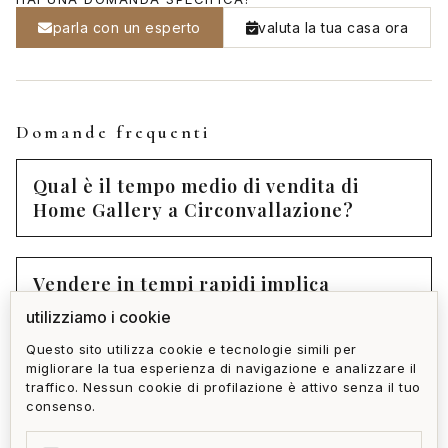
parla con un esperto
valuta la tua casa ora
Domande frequenti
Qual è il tempo medio di vendita di
Home Gallery a Circonvallazione?
Vendere in tempi rapidi implica
necessariamente abbassare il prezzo?
utilizziamo i cookie
Questo sito utilizza cookie e tecnologie simili per
migliorare la tua esperienza di navigazione e analizzare il
Come funziona la rete di acquirenti pre-
traffico. Nessun cookie di profilazione è attivo senza il tuo
qualificati di Home Gallery?
consenso.