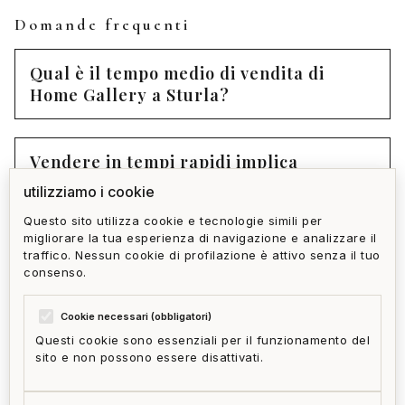
Domande frequenti
Qual è il tempo medio di vendita di
Home Gallery a Sturla?
Vendere in tempi rapidi implica
necessariamente abbassare il prezzo?
utilizziamo i cookie
Questo sito utilizza cookie e tecnologie simili per
migliorare la tua esperienza di navigazione e analizzare il
Come funziona la rete di acquirenti pre-
traffico. Nessun cookie di profilazione è attivo senza il tuo
qualificati di Home Gallery?
consenso.
Cookie necessari (obbligatori)
Questi cookie sono essenziali per il funzionamento del
sito e non possono essere disattivati.
privacy policy
cookie policy
termini e condizioni
ai act
accedi
zone