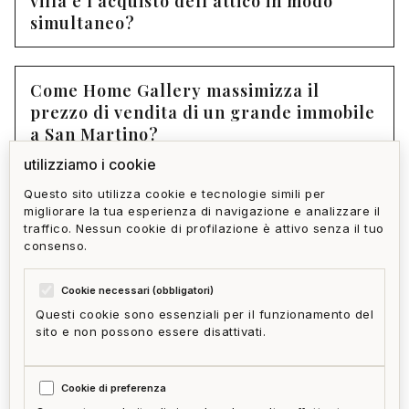
villa e l'acquisto dell'attico in modo
simultaneo?
Come Home Gallery massimizza il
prezzo di vendita di un grande immobile
a San Martino?
utilizziamo i cookie
Questo sito utilizza cookie e tecnologie simili per
Quali sono i costi dell'intera operazione
migliorare la tua esperienza di navigazione e analizzare il
di downsizing (tasse, commissioni,
traffico. Nessun cookie di profilazione è attivo senza il tuo
trasloco)?
consenso.
Cookie necessari (obbligatori)
Questi cookie sono essenziali per il funzionamento del
sito e non possono essere disattivati.
privacy policy
cookie policy
termini e condizioni
ai act
accedi
zone
mappa del sito
gestisci cookie
Cookie di preferenza
McFrancis