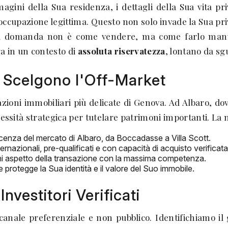
agini della Sua residenza, i dettagli della Sua vita pri
ccupazione legittima. Questo non solo invade la Sua priv
. La domanda non è come vendere, ma come farlo ma
a in un contesto di
assoluta riservatezza
, lontano da sgu
o Scelgono l'Off-Market
ioni immobiliari più delicate di Genova. Ad Albaro, dove
sità strategica per tutelare patrimoni importanti. La no
cenza del mercato di Albaro, da Boccadasse a Villa Scott.
ernazionali, pre-qualificati e con capacità di acquisto verificata
ogni aspetto della transazione con la massima competenza.
 protegge la Sua identità e il valore del Suo immobile.
nvestitori Verificati
n canale preferenziale e non pubblico. Identifichiamo il