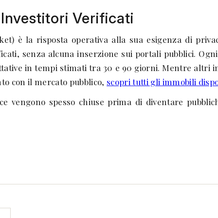
nvestitori Verificati
rket) è la risposta operativa alla sua esigenza di pri
icati, senza alcuna inserzione sui portali pubblici. Ogn
tive in tempi stimati tra 30 e 90 giorni. Mentre altri i
nto con il mercato pubblico,
scopri tutti gli immobili disp
oce vengono spesso chiuse prima di diventare pubblic