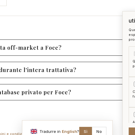
ut
Que
esp
pro
ta off-market a Foce?
Q
p
durante l'intera trattativa?
database privato per Foce?
C
f
A
a
Tradurre in
English
?
Sì
No
mini e condizioni
ai act
accedi
zon