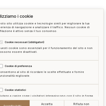
ilizziamo i cookie
sto sito utilizza cookie e tecnologie simili per migliorare la tua
erienza di navigazione e analizzare il traffico. Nessun cookie di
filazione è attivo senza il tuo consenso.
Cookie necessari (obbligatori)
uesti cookie sono essenziali per il funzionamento del sito e non
ossono essere disattivati.
Cookie di preferenza
onsentono al sito di ricordare le scelte effettuate e fornire
unzionalità migliorate.
Cookie statistici
iutano a capire come i visitatori interagiscono con il sito in forma
ggregata e anonima.
Accetta
Rifiuta non
e
mappa del sito
gestisci cookie
Accetta tutti