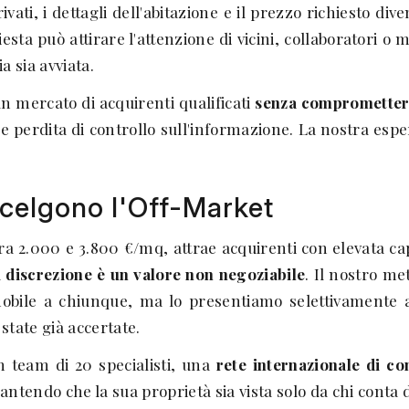
ivati, i dettagli dell'abitazione e il prezzo richiesto di
sta può attirare l'attenzione di vicini, collaboratori o
a sia avviata.
n mercato di acquirenti qualificati
senza compromettere
le perdita di controllo sull'informazione. La nostra esp
Scelgono l'Off-Market
tra 2.000 e 3.800 €/mq, attrae acquirenti con elevata c
a
discrezione è un valore non negoziabile
. Il nostro me
bile a chiunque, ma lo presentiamo selettivamente a 
 state già accertate.
un team di 20 specialisti, una
rete internazionale di con
rantendo che la sua proprietà sia vista solo da chi conta 