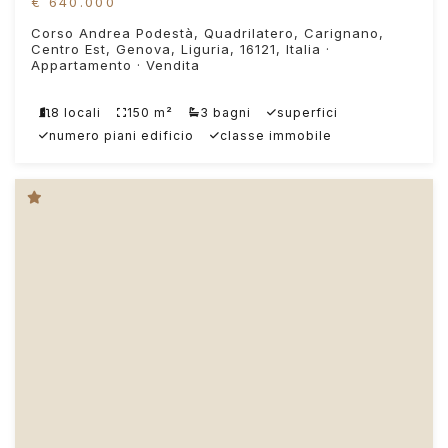
€ 640.000
Corso Andrea Podestà, Quadrilatero, Carignano,
Centro Est, Genova, Liguria, 16121, Italia ·
Appartamento · Vendita
8 locali
150 m²
3 bagni
superfici
numero piani edificio
classe immobile