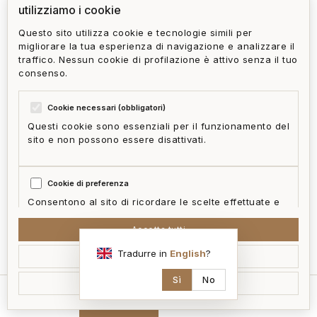
utilizziamo i cookie
Questo sito utilizza cookie e tecnologie simili per
migliorare la tua esperienza di navigazione e analizzare il
traffico. Nessun cookie di profilazione è attivo senza il tuo
consenso.
Cookie necessari (obbligatori)
Questi cookie sono essenziali per il funzionamento del
sito e non possono essere disattivati.
Cookie di preferenza
Consentono al sito di ricordare le scelte effettuate e
fornire funzionalità migliorate.
Accetta tutti
mappa
Tradurre in
English
?
Accetta selezionati
Cookie statistici
Aiutano a capire come i visitatori interagiscono con il
Sì
No
Rifiuta non essenziali
sito in forma aggregata e anonima.
home
cerca
contatti
ai