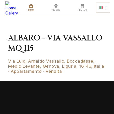
IT
foto
mappa
mutuo
ALBARO - VIA VASSALLO
MQ 115
Via Luigi Arnaldo Vassallo, Boccadasse,
Medio Levante, Genova, Liguria, 16146, Italia
· Appartamento · Vendita