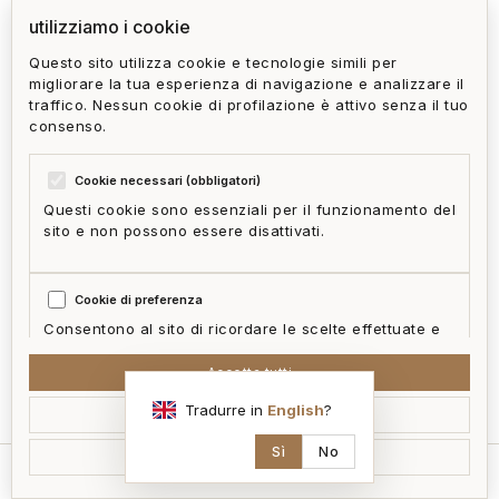
TERRAZZO soprastante. Internamente l'immobile è
utilizziamo i cookie
da ristrutturare. Situato al 4° e penultimo piano con
Questo sito utilizza cookie e tecnologie simili per
migliorare la tua esperienza di navigazione e analizzare il
ascensore, l'appartamento gode di una buona
traffico. Nessun cookie di profilazione è attivo senza il tuo
esposizione soleggiata con vista aperta fino al
consenso.
mare.
Cookie necessari (obbligatori)
Questi cookie sono essenziali per il funzionamento del
sito e non possono essere disattivati.
privacy policy
cookie policy
termini e condizioni
ai act
accedi
zone
Cookie di preferenza
mappa del sito
gestisci cookie
McFrancis
Consentono al sito di ricordare le scelte effettuate e
fornire funzionalità migliorate.
Accetta tutti
sono interessato
Tradurre in
English
?
Accetta selezionati
Cookie statistici
Aiutano a capire come i visitatori interagiscono con il
Sì
No
Rifiuta non essenziali
sito in forma aggregata e anonima.
home
cerca
immobile
contatti
ai