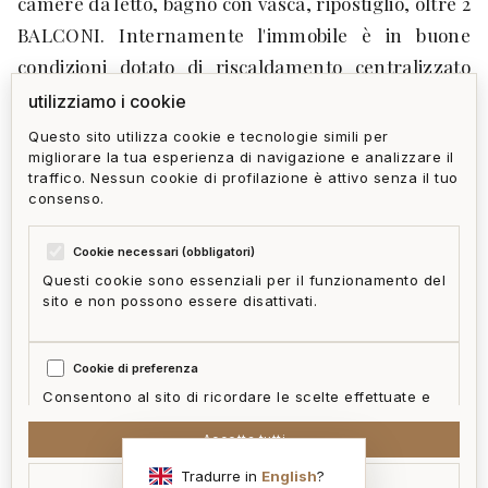
camere da letto, bagno con vasca, ripostiglio, oltre 2
BALCONI. Internamente l'immobile è in buone
condizioni dotato di riscaldamento centralizzato
oltre aria condizionata. Situato al primo piano con
utilizziamo i cookie
ascensore, l'appartamento gode di un'eccezionale
Questo sito utilizza cookie e tecnologie simili per
migliorare la tua esperienza di navigazione e analizzare il
esposizione soleggiata con vista MARE. Posto auto
traffico. Nessun cookie di profilazione è attivo senza il tuo
condominiale solo per carico e scarico. Possibilità
consenso.
BOX.
Cookie necessari (obbligatori)
Questi cookie sono essenziali per il funzionamento del
sito e non possono essere disattivati.
privacy policy
cookie policy
termini e condizioni
ai act
accedi
zone
Cookie di preferenza
mappa del sito
gestisci cookie
McFrancis
Consentono al sito di ricordare le scelte effettuate e
fornire funzionalità migliorate.
Accetta tutti
sono interessato
Tradurre in
English
?
Accetta selezionati
Cookie statistici