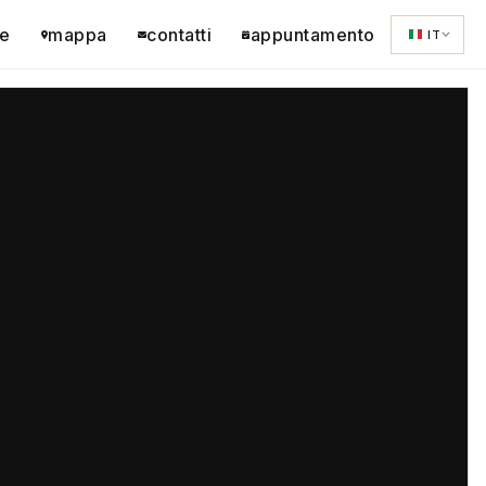
e
mappa
contatti
appuntamento
IT