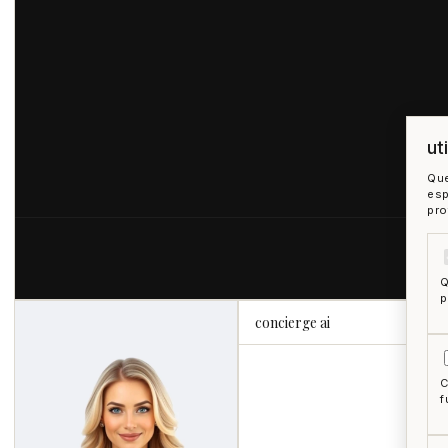
ut
Que
esp
pro
Q
p
concierge ai
C
f