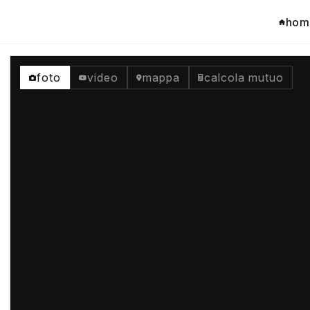
hom
foto
video
mappa
calcola mutuo