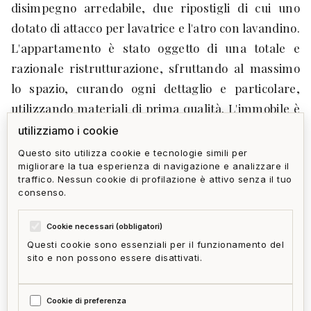
disimpegno arredabile, due ripostigli di cui uno
dotato di attacco per lavatrice e l'atro con lavandino.
L'appartamento è stato oggetto di una totale e
razionale ristrutturazione, sfruttando al massimo
lo spazio, curando ogni dettaglio e particolare,
utilizzando materiali di prima qualità. L'immobile è
situato in un palazzo storico del '500 vincolato dalla
utilizziamo i cookie
Soprintendenza. Posizione eccezionale nelle
Questo sito utilizza cookie e tecnologie simili per
migliorare la tua esperienza di navigazione e analizzare il
immediate vicinanze del Porto Antico e
traffico. Nessun cookie di profilazione è attivo senza il tuo
dell'Acquario, comodissima a mezzi, servizi e
consenso.
fermata della metropolitana. RIF. 14 - 16.
Cookie necessari (obbligatori)
Questi cookie sono essenziali per il funzionamento del
sito e non possono essere disattivati.
privacy policy
cookie policy
termini e condizioni
ai act
accedi
zone
Cookie di preferenza
mappa del sito
gestisci cookie